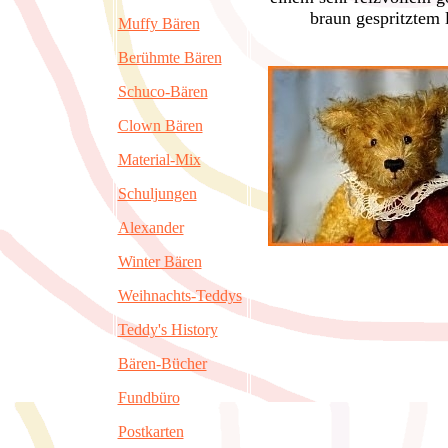
braun gespritztem
Muffy Bären
Berühmte Bären
Schuco-Bären
Clown Bären
Material-Mix
Schuljungen
Alexander
Winter Bären
Weihnachts-Teddys
Teddy's History
Bären-Bücher
Fundbüro
Postkarten