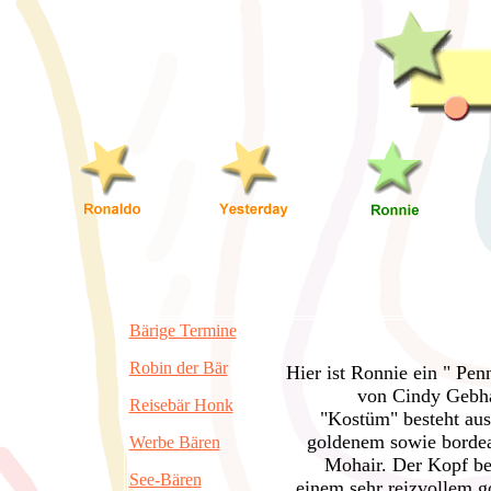
Bärige Termine
Robin der Bär
Hier ist Ronnie ein " Pen
von Cindy Gebha
Reisebär Honk
"Kostüm" besteht au
goldenem sowie borde
Werbe Bären
Mohair. Der Kopf be
See-Bären
einem sehr reizvollem 