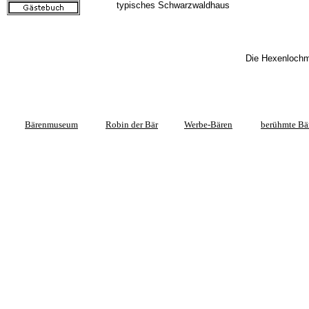
typisches Schwarzwaldhaus
Die Hexenloch
Bärenmuseum
Robin der Bär
Werbe-Bären
berühmte Bä