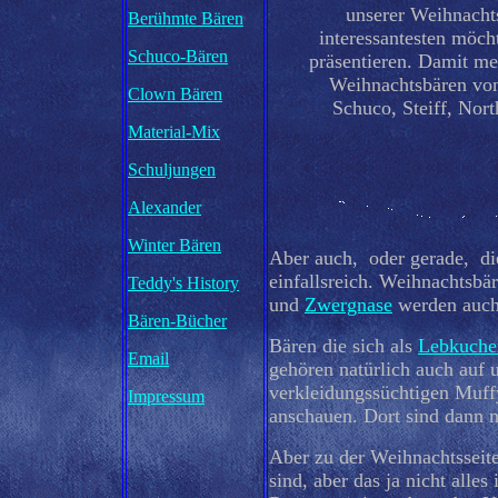
unserer Weihnacht
Berühmte Bären
interessantesten möch
Schuco-Bären
präsentieren. Damit me
Weihnachtsbären vo
Clown Bären
Schuco, Steiff, Nor
Material-Mix
Schuljungen
Alexander
Winter Bären
Aber auch, oder gerade, die
einfallsreich. Weihnachtsbä
Teddy's History
und
Zwergnase
werden auch
Bären-Bücher
Bären die sich als
Lebkuch
Email
gehören natürlich auch auf 
verkleidungssüchtigen Muff
Impressum
anschauen. Dort sind dann 
Aber zu der Weihnachtsseite
sind, aber das ja nicht alle