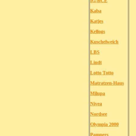
IG-BCE
Kaba
Katjes
Kellogs
Kuschelweich
LBS
Lindt
Lotto Totto
Matratzen-Haus
Milupa
Nivea
Nordsee
Olympia 2000
Pampers