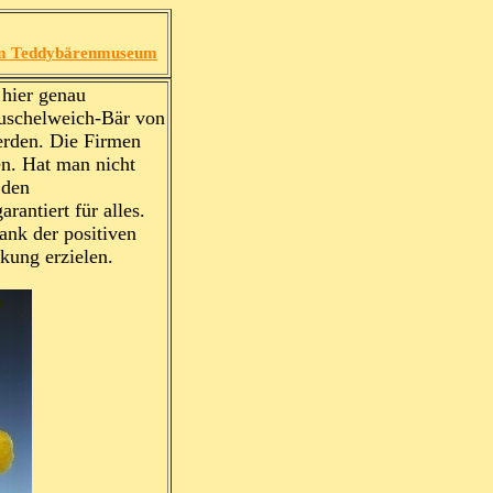
um Teddybärenmuseum
 hier genau
Kuschelweich-Bär von
erden. Die Firmen
en. Hat man nicht
 den
antiert für alles.
ank der positiven
rkung erzielen.