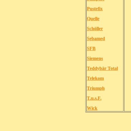
Pustefix
Quelle
Schöller
Sebamed
SFB
Siemens
Teddybär Total
Telekom
Triumph
T.u.s.F.
Wick