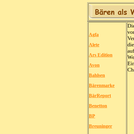
Di
vor
Agfa
Ve
die
Alete
au
Ars Edition
We
Ei
Avon
Ch
Bahlsen
Bärenmarke
BärReport
Benetton
BP
Breuninger