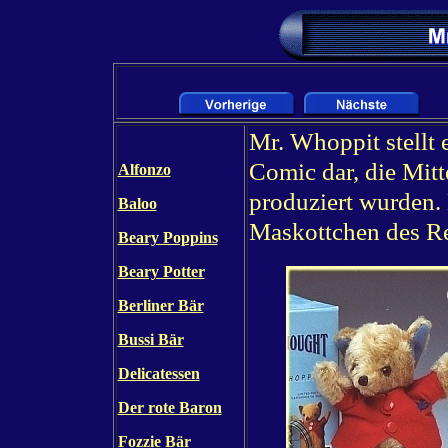
Mr. Whoppit stellt 
Comic dar, die Mitt
Alfonzo
produziert wurden.
Baloo
Maskottchen des R
Beary Poppins
Beary Potter
Berliner Bär
Bussi Bär
Delicatessen
Der rote Baron
Fozzie Bär